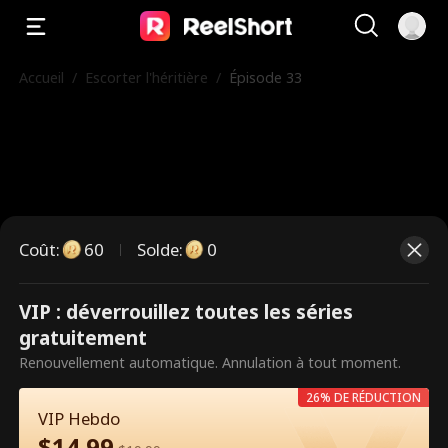
Accueil
/
Escorter l'héritière
/
Épisode 33
Coût
:
60
Solde
:
0
VIP : déverrouillez toutes les séries
Ce sont des épisodes payants.
gratuitement
Débloquez pour regarder.
Renouvellement automatique. Annulation à tout moment.
26% DE RÉDUCTION
VIP Hebdo
60
Débloquer maintenant
$
14.99