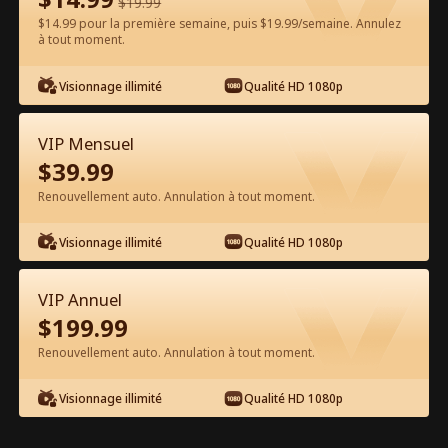
$
19.99
$14.99 pour la première semaine, puis $19.99/semaine. Annulez
à tout moment.
Regarder gratuitement sur l'App
Visionnage illimité
Qualité HD 1080p
VIP Mensuel
$
39.99
Renouvellement auto. Annulation à tout moment.
Visionnage illimité
Qualité HD 1080p
Épisode 33 - Escorter l'héritière Film
complet
VIP Annuel
$
199.99
0-49
50-74
Tous les épisodes
Renouvellement auto. Annulation à tout moment.
33
34
35
36
37
3
Visionnage illimité
Qualité HD 1080p