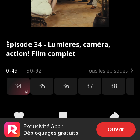
Épisode 34 - Lumières, caméra,
action! Film complet
0-49
50-92
Tous les épisodes
34
35
36
37
38
3
Exclusivité App :
1.8k
77.8k
Partager
Ouvrir
Débloquages gratuits