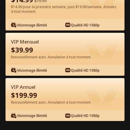
$
19.99
$14.99 pour la première semaine, puis $19.99/semaine. Annulez
à tout moment.
Regarder gratuitement sur l'App
Visionnage illimité
Qualité HD 1080p
VIP Mensuel
$
39.99
Renouvellement auto. Annulation à tout moment.
Visionnage illimité
Qualité HD 1080p
Épisode 35 - Douée de ses mains Film
complet
VIP Annuel
$
199.99
0-49
50-53
Tous les épisodes
Renouvellement auto. Annulation à tout moment.
35
36
37
38
39
4
Visionnage illimité
Qualité HD 1080p