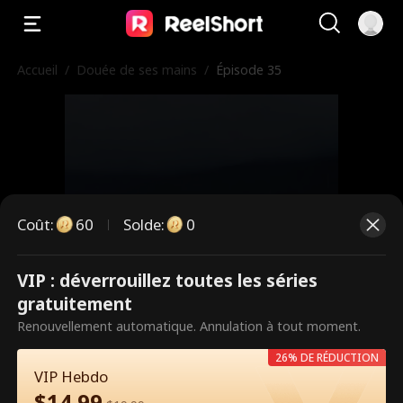
Accueil
/
Douée de ses mains
/
Épisode 35
Coût
:
60
Solde
:
0
VIP : déverrouillez toutes les séries
Ce sont des épisodes payants.
gratuitement
Débloquez pour regarder.
Renouvellement automatique. Annulation à tout moment.
26% DE RÉDUCTION
VIP Hebdo
60
Débloquer maintenant
$
14.99