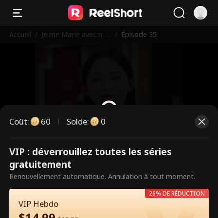
Accueil
/
Je me Marie avec n M
/
Épisode 35
agnat après avoir ét
é Larguée
Coût
:
60
Solde
:
0
VIP : déverrouillez toutes les séries
Ce sont des épisodes payants.
gratuitement
Débloquez pour regarder.
Renouvellement automatique. Annulation à tout moment.
26% DE RÉDUCTION
VIP Hebdo
60
Débloquer maintenant
$
14.99