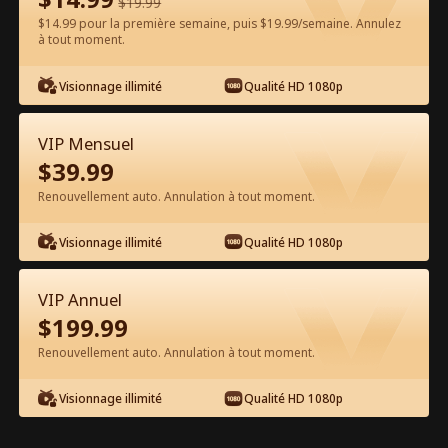
$
19.99
$14.99 pour la première semaine, puis $19.99/semaine. Annulez
Regarder gratuitement sur l'App
à tout moment.
Visionnage illimité
Qualité HD 1080p
VIP Mensuel
$
39.99
Renouvellement auto. Annulation à tout moment.
Épisode 35 - Je me Marie avec n
Visionnage illimité
Qualité HD 1080p
Magnat après avoir été Larguée Film
complet
VIP Annuel
1-50
51-90
Tous les épisodes
$
199.99
Renouvellement auto. Annulation à tout moment.
35
36
37
38
39
4
Visionnage illimité
Qualité HD 1080p