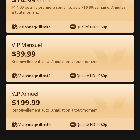
$
19.99
$14.99 pour la première semaine, puis $19.99/semaine. Annulez
à tout moment.
Regarder gratuitement sur l'App
Visionnage illimité
Qualité HD 1080p
VIP Mensuel
$
39.99
Renouvellement auto. Annulation à tout moment.
Visionnage illimité
Qualité HD 1080p
Épisode 35 - La mascarade du
milliardaire Film complet
VIP Annuel
$
199.99
1-50
51-79
Tous les épisodes
Renouvellement auto. Annulation à tout moment.
35
36
37
38
39
4
Visionnage illimité
Qualité HD 1080p