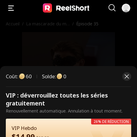
Accueil
/
La mascarade du mill
/
Épisode 35
iardaire
Coût
:
60
Solde
:
0
VIP : déverrouillez toutes les séries
Ce sont des épisodes payants.
gratuitement
Débloquez pour regarder.
Renouvellement automatique. Annulation à tout moment.
26% DE RÉDUCTION
VIP Hebdo
60
Débloquer maintenant
$
14.99