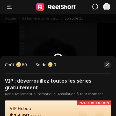
Accueil
/
Sa lumière brille sans
/
Épisode 35
toi
Coût
:
60
Solde
:
0
VIP : déverrouillez toutes les séries
Ce sont des épisodes payants.
gratuitement
Débloquez pour regarder.
Renouvellement automatique. Annulation à tout moment.
26% DE RÉDUCTION
VIP Hebdo
60
Débloquer maintenant
$
14.99