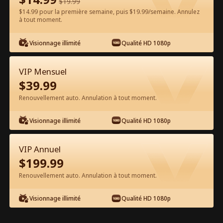
$
19.99
$14.99 pour la première semaine, puis $19.99/semaine. Annulez
Regarder gratuitement sur l'App
à tout moment.
Visionnage illimité
Qualité HD 1080p
VIP Mensuel
$
39.99
Renouvellement auto. Annulation à tout moment.
Épisode 35 - Sa lumière brille sans toi
Visionnage illimité
Qualité HD 1080p
Film complet
VIP Annuel
1-50
51-81
Tous les épisodes
$
199.99
Renouvellement auto. Annulation à tout moment.
35
36
37
38
39
4
Visionnage illimité
Qualité HD 1080p