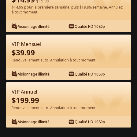
$
19.99
$14.99 pour la première semaine, puis $19.99/semaine. Annulez
Regarder gratuitement sur l'App
à tout moment.
Visionnage illimité
Qualité HD 1080p
VIP Mensuel
$
39.99
Renouvellement auto. Annulation à tout moment.
Épisode 36 - La Cendrillon Révoltée :
Visionnage illimité
Qualité HD 1080p
Le Secret de la Femme de Ménage
Film complet
VIP Annuel
1-49
Tous les épisodes
$
199.99
Renouvellement auto. Annulation à tout moment.
36
37
38
39
40
4
Visionnage illimité
Qualité HD 1080p