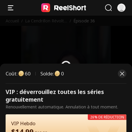
Accueil
/
La Cendrillon Révolté
/
Épisode 36
e : Le Secret de la Fe
mme de Ménage
Coût
:
60
Solde
:
0
VIP : déverrouillez toutes les séries
Ce sont des épisodes payants.
gratuitement
Débloquez pour regarder.
Renouvellement automatique. Annulation à tout moment.
26% DE RÉDUCTION
VIP Hebdo
60
Débloquer maintenant
$
14.99