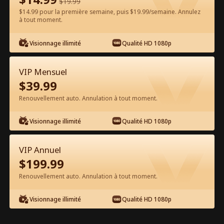
$
19.99
$14.99 pour la première semaine, puis $19.99/semaine. Annulez
Regarder gratuitement sur l'App
à tout moment.
Visionnage illimité
Qualité HD 1080p
VIP Mensuel
$
39.99
Renouvellement auto. Annulation à tout moment.
Épisode 36 - Ne Rejette Jamais une
Visionnage illimité
Qualité HD 1080p
Princesse-Louve Film complet
VIP Annuel
0-49
50-58
Tous les épisodes
$
199.99
Renouvellement auto. Annulation à tout moment.
36
37
38
39
40
4
Visionnage illimité
Qualité HD 1080p