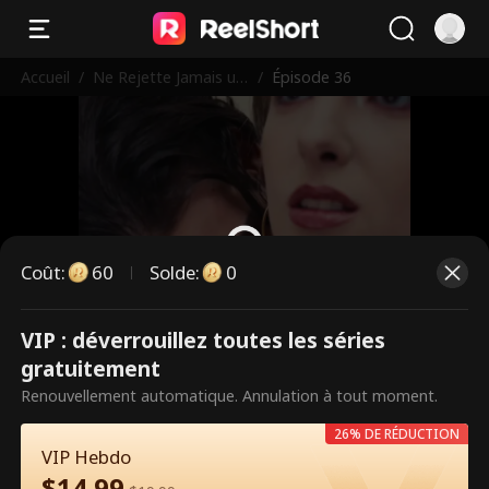
Accueil
/
Ne Rejette Jamais un
/
Épisode 36
e Princesse-Louve
Coût
:
60
Solde
:
0
VIP : déverrouillez toutes les séries
Ce sont des épisodes payants.
gratuitement
Débloquez pour regarder.
Renouvellement automatique. Annulation à tout moment.
26% DE RÉDUCTION
VIP Hebdo
60
Débloquer maintenant
$
14.99