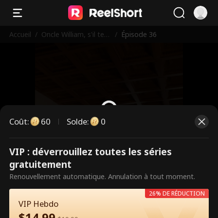
Accueil
/
Oncle William, s'il te p
/
Épisode 36
laît, dis oui !
Coût
:
60
Solde
:
0
VIP : déverrouillez toutes les séries
Ce sont des épisodes payants.
gratuitement
Débloquez pour regarder.
Renouvellement automatique. Annulation à tout moment.
26% DE RÉDUCTION
VIP Hebdo
60
Débloquer maintenant
$
14.99