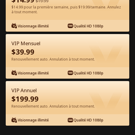
$
19.99
$14.99 pour la première semaine, puis $19.99/semaine. Annulez
Regarder gratuitement sur l'App
à tout moment.
Visionnage illimité
Qualité HD 1080p
VIP Mensuel
$
39.99
Renouvellement auto. Annulation à tout moment.
Épisode 36 - Oncle William, s'il te
Visionnage illimité
Qualité HD 1080p
plaît, dis oui ! Film complet
VIP Annuel
0-49
50-51
Tous les épisodes
$
199.99
Renouvellement auto. Annulation à tout moment.
36
37
38
39
40
4
Visionnage illimité
Qualité HD 1080p