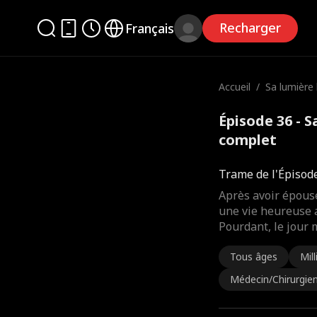
Recharger
Français
Accueil
/
Sa lumière b
Épisode 36 - S
complet
Trame de l'Épisod
Après avoir épous
une vie heureuse av
Pourdant, le jour
Tous âges
Mill
Médecin/Chirurgie