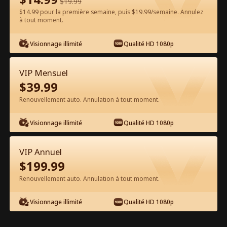
$
19.99
$14.99 pour la première semaine, puis $19.99/semaine. Annulez
Regarder gratuitement sur l'App
à tout moment.
Visionnage illimité
Qualité HD 1080p
VIP Mensuel
$
39.99
Renouvellement auto. Annulation à tout moment.
Épisode 36 - Une Grossesse
Visionnage illimité
Qualité HD 1080p
Hétéroclite Film complet
VIP Annuel
0-49
50-64
Tous les épisodes
$
199.99
Renouvellement auto. Annulation à tout moment.
36
37
38
39
40
4
Visionnage illimité
Qualité HD 1080p