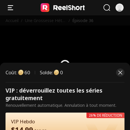
Accueil
/
Une Grossesse Hétér
/
Épisode 36
oclite
Coût
:
60
Solde
:
0
VIP : déverrouillez toutes les séries
Ce sont des épisodes payants.
gratuitement
Débloquez pour regarder.
Renouvellement automatique. Annulation à tout moment.
26% DE RÉDUCTION
VIP Hebdo
60
Débloquer maintenant
$
14.99