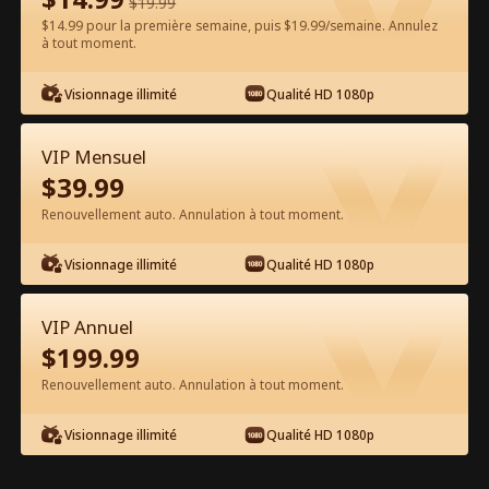
$
19.99
$14.99 pour la première semaine, puis $19.99/semaine. Annulez
à tout moment.
Regarder gratuitement sur l'App
Visionnage illimité
Qualité HD 1080p
VIP Mensuel
$
39.99
Renouvellement auto. Annulation à tout moment.
Visionnage illimité
Qualité HD 1080p
Épisode 37 - Après la Rupture, Gâtée
par Trois Grands Frères Influents
VIP Annuel
Film complet
$
199.99
1-50
51-74
Tous les épisodes
Renouvellement auto. Annulation à tout moment.
37
38
39
40
41
4
Visionnage illimité
Qualité HD 1080p