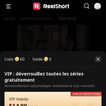
Accueil
/
Après la Rupture, Gâ
/
Épisode 37
tée par Trois Grands
Frères Influents
Coût
:
60
Solde
:
0
VIP : déverrouillez toutes les séries
Ce sont des épisodes payants.
gratuitement
Débloquez pour regarder.
Renouvellement automatique. Annulation à tout moment.
26% DE RÉDUCTION
VIP Hebdo
60
Débloquer maintenant
$
14.99