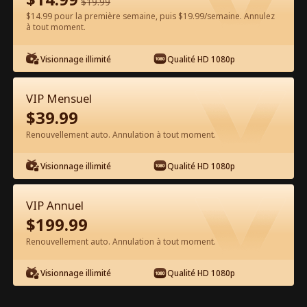
$
19.99
$14.99 pour la première semaine, puis $19.99/semaine. Annulez
Regarder gratuitement sur l'App
à tout moment.
Visionnage illimité
Qualité HD 1080p
VIP Mensuel
$
39.99
Renouvellement auto. Annulation à tout moment.
Épisode 37 - Embrasse-moi une
Visionnage illimité
Qualité HD 1080p
dernière fois Film complet
VIP Annuel
1-50
51-90
Tous les épisodes
$
199.99
Renouvellement auto. Annulation à tout moment.
37
38
39
40
41
4
Visionnage illimité
Qualité HD 1080p