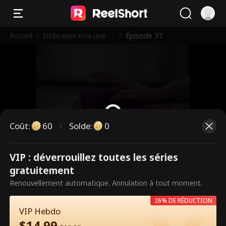
Accueil
/
Embrasse-moi une d
/
Épisode 37
ernière fois
Coût
:
60
Solde
:
0
VIP : déverrouillez toutes les séries
Ce sont des épisodes payants.
gratuitement
Débloquez pour regarder.
Renouvellement automatique. Annulation à tout moment.
26% DE RÉDUCTION
VIP Hebdo
60
Débloquer maintenant
$
14.99