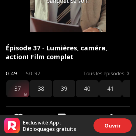
Épisode 37 - Lumières, caméra,
action! Film complet
0-49
50-92
Tous les épisodes
37
38
39
40
41
4
Exclusivité App :
Ouvrir
Débloquages gratuits
2.8k
77.8k
Partager