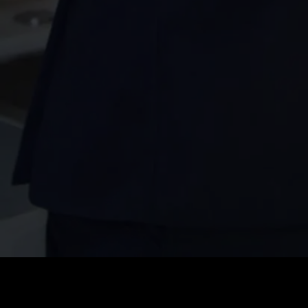
Coût
:
60
Solde
:
0