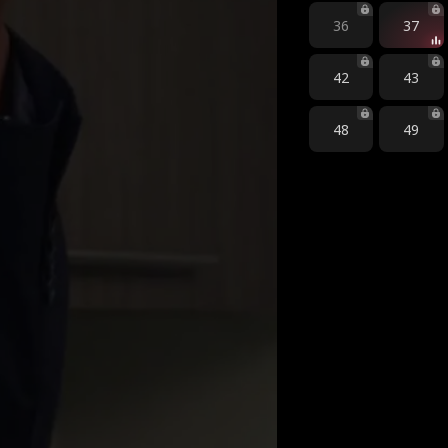
36
37
42
43
48
49