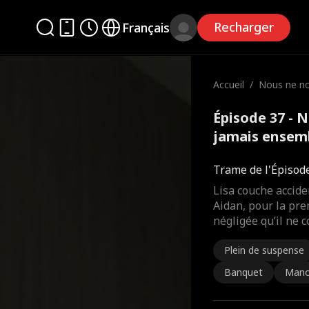
Recharger
Français
Accueil
/
Nous ne no
amais ens
Épisode 37 - 
jamais ensem
Trame de l'Épisod
Lisa couche accid
Aidan, pour la prem
négligée qu’il ne 
Plein de suspense
Banquet
Mano