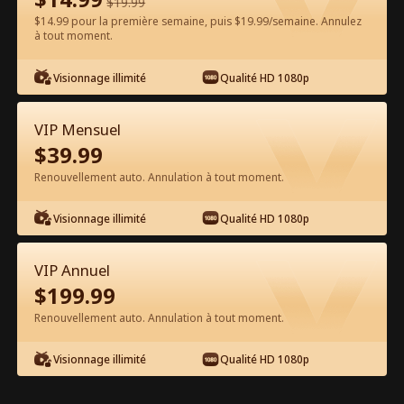
$
19.99
$14.99 pour la première semaine, puis $19.99/semaine. Annulez
Regarder gratuitement sur l'App
à tout moment.
Visionnage illimité
Qualité HD 1080p
VIP Mensuel
$
39.99
Renouvellement auto. Annulation à tout moment.
Épisode 37 - Tomber amoureuse du
Visionnage illimité
Qualité HD 1080p
père mafieux de mon ex Film
complet
VIP Annuel
0-49
50-94
Tous les épisodes
$
199.99
Renouvellement auto. Annulation à tout moment.
37
38
39
40
41
4
Visionnage illimité
Qualité HD 1080p