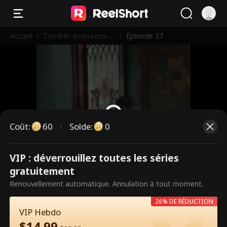
Accueil
/
Tomber amoureuse
/
Épisode 37
du père mafieux de
mon ex
Coût
:
60
Solde
:
0
VIP : déverrouillez toutes les séries
Ce sont des épisodes payants.
gratuitement
Débloquez pour regarder.
Renouvellement automatique. Annulation à tout moment.
26% DE RÉDUCTION
VIP Hebdo
60
Débloquer maintenant
$
14.99