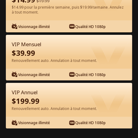
$
19.99
$14.99 pour la première semaine, puis $19.99/semaine. Annulez
Regarder gratuitement sur l'App
à tout moment.
Visionnage illimité
Qualité HD 1080p
VIP Mensuel
$
39.99
Renouvellement auto. Annulation à tout moment.
Épisode 38 - Destiné à mon Alpha
Visionnage illimité
Qualité HD 1080p
Interdit Film complet
VIP Annuel
1-50
51-60
Tous les épisodes
$
199.99
Renouvellement auto. Annulation à tout moment.
38
39
40
41
42
4
Visionnage illimité
Qualité HD 1080p