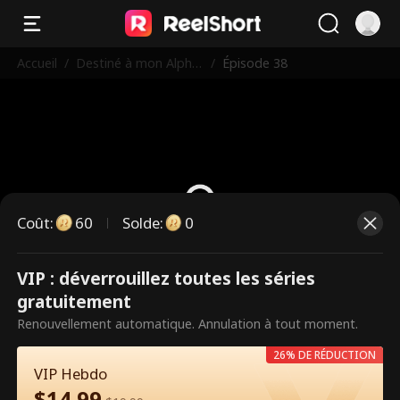
Accueil
/
Destiné à mon Alpha
/
Épisode 38
Interdit
Coût
:
60
Solde
:
0
VIP : déverrouillez toutes les séries
Ce sont des épisodes payants.
gratuitement
Débloquez pour regarder.
Renouvellement automatique. Annulation à tout moment.
26% DE RÉDUCTION
VIP Hebdo
60
Débloquer maintenant
$
14.99