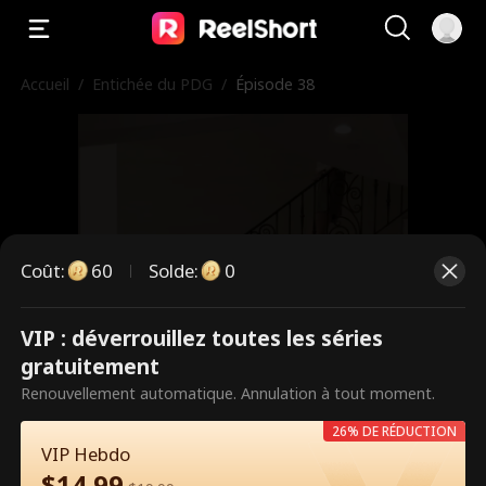
Accueil
/
Entichée du PDG
/
Épisode 38
Coût
:
60
Solde
:
0
VIP : déverrouillez toutes les séries
Ce sont des épisodes payants.
gratuitement
Débloquez pour regarder.
Renouvellement automatique. Annulation à tout moment.
26% DE RÉDUCTION
VIP Hebdo
60
Débloquer maintenant
$
14.99