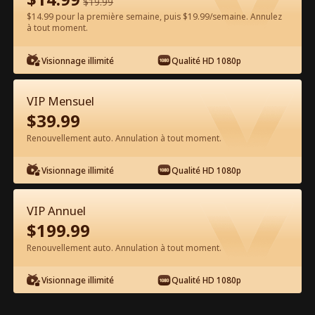
$
19.99
$14.99 pour la première semaine, puis $19.99/semaine. Annulez
à tout moment.
Regarder gratuitement sur l'App
Visionnage illimité
Qualité HD 1080p
VIP Mensuel
$
39.99
Renouvellement auto. Annulation à tout moment.
Visionnage illimité
Qualité HD 1080p
Épisode 38 - Entichée du PDG Film
complet
VIP Annuel
$
199.99
0-49
50-77
Tous les épisodes
Renouvellement auto. Annulation à tout moment.
38
39
40
41
42
4
Visionnage illimité
Qualité HD 1080p