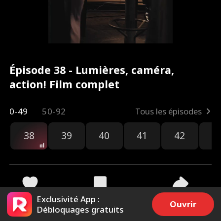
Épisode 38 - Lumières, caméra,
action! Film complet
0-49
50-92
Tous les épisodes
38
39
40
41
42
4
Exclusivité App :
3.1k
77.8k
Partager
Ouvrir
Débloquages gratuits