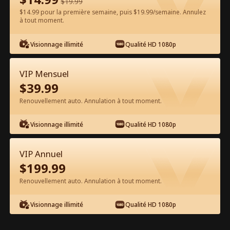
$
19.99
$14.99 pour la première semaine, puis $19.99/semaine. Annulez
Regarder gratuitement sur l'App
à tout moment.
Visionnage illimité
Qualité HD 1080p
VIP Mensuel
$
39.99
Renouvellement auto. Annulation à tout moment.
Épisode 38 - Mon milliardaire pour
Visionnage illimité
Qualité HD 1080p
toujours Film complet
VIP Annuel
0-49
50-60
Tous les épisodes
$
199.99
Renouvellement auto. Annulation à tout moment.
38
39
40
41
42
4
Visionnage illimité
Qualité HD 1080p