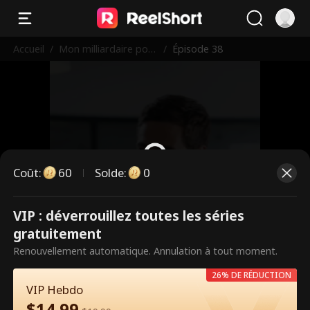
Accueil
/
Mon milliardaire pour
/
Épisode 38
toujours
Coût
:
60
Solde
:
0
VIP : déverrouillez toutes les séries
Ce sont des épisodes payants.
gratuitement
Débloquez pour regarder.
Renouvellement automatique. Annulation à tout moment.
26% DE RÉDUCTION
VIP Hebdo
60
Débloquer maintenant
$
14.99