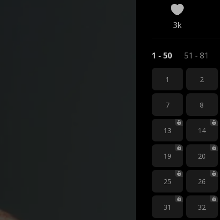
3k
1 - 50
51 - 81
1
2
7
8
13
14
19
20
25
26
31
32