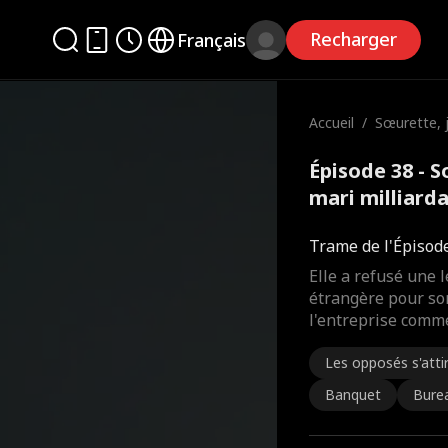
Recharger
Français
Accueil
/
Sœurette, j
n mari milli
Épisode 38 - S
mari milliard
Trame de l'Épisod
Elle a refusé une 
étrangère pour son
l'entreprise comm
Les opposés s'atti
Banquet
Bure