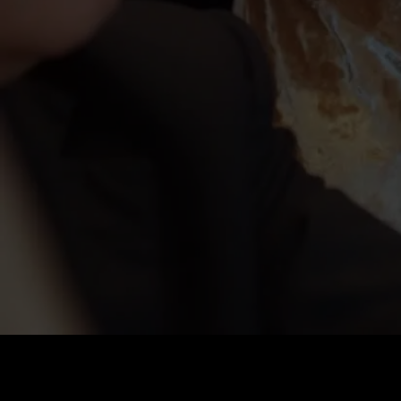
Coût
:
60
Solde
:
0