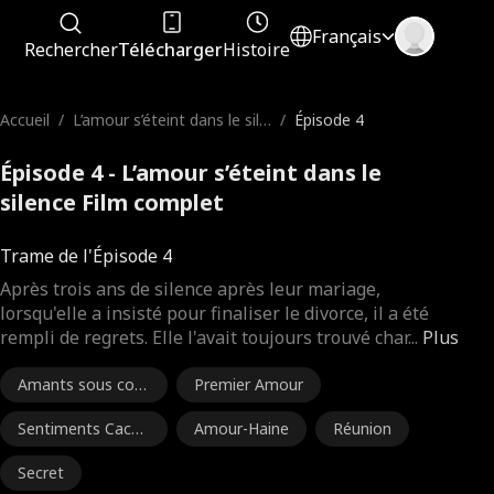
Français
Rechercher
Télécharger
Histoire
Accueil
/
L’amour s’éteint dans le sile
/
Épisode 4
nce
Épisode 4 - L’amour s’éteint dans le
silence Film complet
Trame de l'Épisode 4
Après trois ans de silence après leur mariage,
lorsqu'elle a insisté pour finaliser le divorce, il a été
rempli de regrets. Elle l'avait toujours trouvé char
...
Plus
Amants sous cont
Premier Amour
rat
Sentiments Caché
Amour-Haine
Réunion
s
Secret