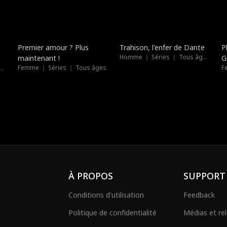
Nouveau
Doublé
Premier amour ? Plus
Trahison, l'enfer de Dante
P
Homme ｜ Séries ｜ Tous âges
maintenant !
G
｜ Séries ｜ Tous âges
Femme ｜ Séries ｜ Tous âges
F
À PROPOS
SUPPORT
Conditions d'utilisation
Feedback
Politique de confidentialité
Médias et rel