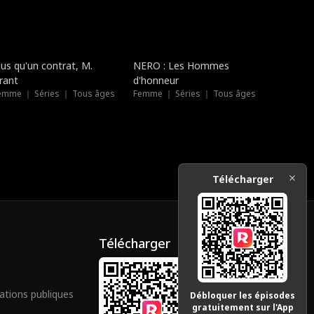
Nouveau
Doublé
lus qu'un contrat, M.
NERO : Les Hommes
rant
d'honneur
emme ｜ Séries ｜ Tous âges
Femme ｜ Séries ｜ Tous âges
Télécharger
Télécharger
ations publiques
Débloquer les épisodes
gratuitement sur l'App