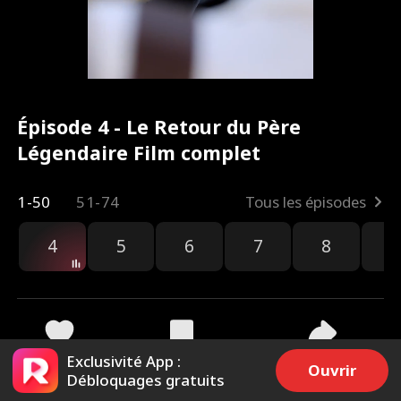
Épisode 4 - Le Retour du Père
Légendaire Film complet
1-50
51-74
Tous les épisodes
4
5
6
7
8
9
Exclusivité App :
2.4k
7.6k
Partager
Ouvrir
Débloquages gratuits