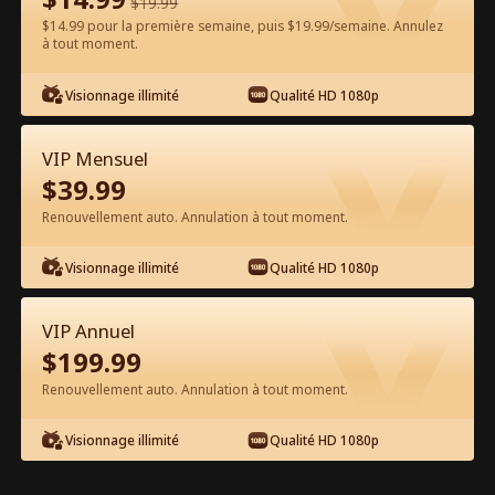
$
19.99
$14.99 pour la première semaine, puis $19.99/semaine. Annulez
à tout moment.
Regarder gratuitement sur l'App
Visionnage illimité
Qualité HD 1080p
VIP Mensuel
$
39.99
Renouvellement auto. Annulation à tout moment.
Visionnage illimité
Qualité HD 1080p
Épisode 40 - Entichée du PDG Film
complet
VIP Annuel
$
199.99
0-49
50-77
Tous les épisodes
Renouvellement auto. Annulation à tout moment.
40
41
42
43
44
4
Visionnage illimité
Qualité HD 1080p