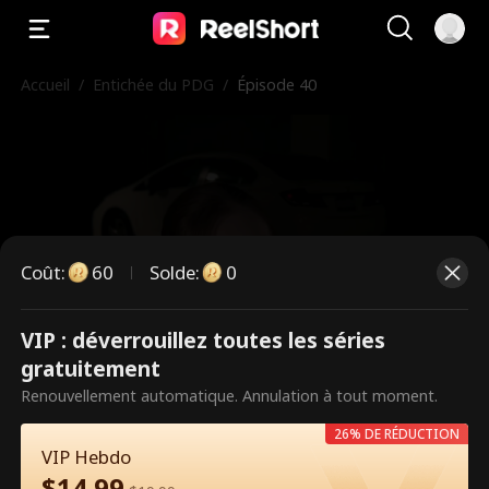
Accueil
/
Entichée du PDG
/
Épisode 40
Coût
:
60
Solde
:
0
VIP : déverrouillez toutes les séries
Ce sont des épisodes payants.
gratuitement
Débloquez pour regarder.
Renouvellement automatique. Annulation à tout moment.
26% DE RÉDUCTION
VIP Hebdo
60
Débloquer maintenant
$
14.99