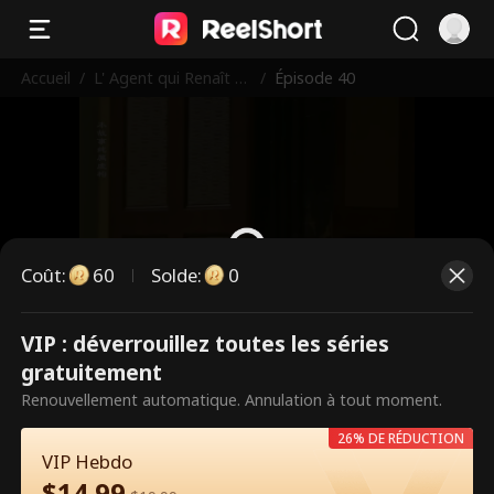
Accueil
/
L' Agent qui Renaît d
/
Épisode 40
es Cendres
Coût
:
60
Solde
:
0
VIP : déverrouillez toutes les séries
Ce sont des épisodes payants.
gratuitement
Débloquez pour regarder.
Renouvellement automatique. Annulation à tout moment.
26% DE RÉDUCTION
VIP Hebdo
60
Débloquer maintenant
$
14.99