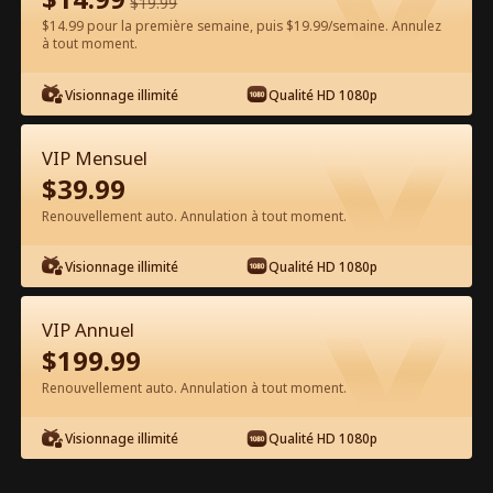
$
19.99
$14.99 pour la première semaine, puis $19.99/semaine. Annulez
Regarder gratuitement sur l'App
à tout moment.
Visionnage illimité
Qualité HD 1080p
VIP Mensuel
$
39.99
Renouvellement auto. Annulation à tout moment.
Épisode 40 - L' Agent qui Renaît des
Visionnage illimité
Qualité HD 1080p
Cendres Film complet
VIP Annuel
1-50
51-88
Tous les épisodes
$
199.99
Renouvellement auto. Annulation à tout moment.
40
41
42
43
44
4
Visionnage illimité
Qualité HD 1080p