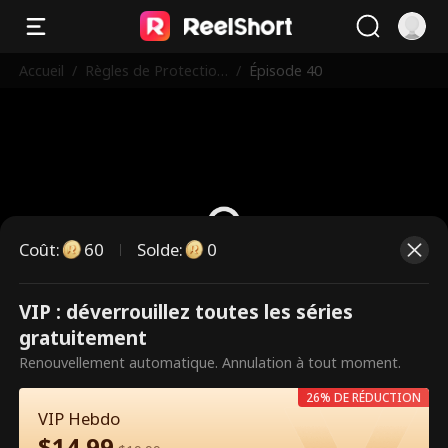
Accueil
/
Règles de Protection
/
Épisode 40
: Le Garde du Corps
que Je Déteste
Coût
:
60
Solde
:
0
VIP : déverrouillez toutes les séries
Ce sont des épisodes payants.
gratuitement
Débloquez pour regarder.
Renouvellement automatique. Annulation à tout moment.
26% DE RÉDUCTION
VIP Hebdo
60
Débloquer maintenant
$
14.99