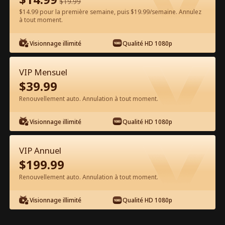
$
19.99
$14.99 pour la première semaine, puis $19.99/semaine. Annulez
Regarder gratuitement sur l'App
à tout moment.
Visionnage illimité
Qualité HD 1080p
VIP Mensuel
$
39.99
Renouvellement auto. Annulation à tout moment.
Épisode 40 - Règles de Protection : Le
Visionnage illimité
Qualité HD 1080p
Garde du Corps que Je Déteste Film
complet
VIP Annuel
0-49
50-68
Tous les épisodes
$
199.99
Renouvellement auto. Annulation à tout moment.
40
41
42
43
44
4
Visionnage illimité
Qualité HD 1080p