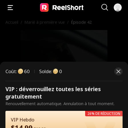
Accueil
/
Marié à première vue
/
Épisode 42
Coût
:
60
Solde
:
0
VIP : déverrouillez toutes les séries
Ce sont des épisodes payants.
gratuitement
Débloquez pour regarder.
Renouvellement automatique. Annulation à tout moment.
26% DE RÉDUCTION
VIP Hebdo
60
Débloquer maintenant
$
14.99