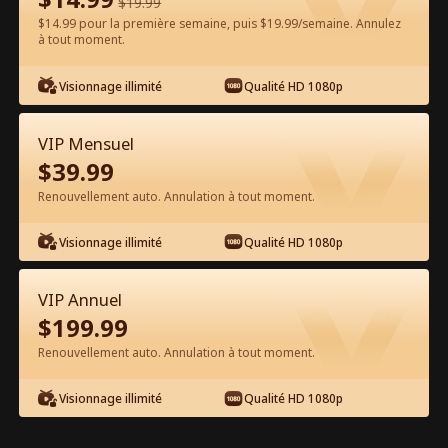
$
19.99
$14.99 pour la première semaine, puis $19.99/semaine. Annulez
à tout moment.
Regarder gratuitement sur l'App
Visionnage illimité
Qualité HD 1080p
VIP Mensuel
$
39.99
Renouvellement auto. Annulation à tout moment.
Visionnage illimité
Qualité HD 1080p
Épisode 42 - Marié à première vue
Film complet
VIP Annuel
$
199.99
1-50
51-89
Tous les épisodes
Renouvellement auto. Annulation à tout moment.
42
43
44
45
46
4
Visionnage illimité
Qualité HD 1080p