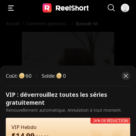
Accueil
/
Comment apprivoise
/
Épisode 43
r le meilleur ami de m
on père
Coût
:
60
Solde
:
0
VIP : déverrouillez toutes les séries
Ce sont des épisodes payants.
gratuitement
Débloquez pour regarder.
Renouvellement automatique. Annulation à tout moment.
26% DE RÉDUCTION
VIP Hebdo
60
Débloquer maintenant
$
14.99