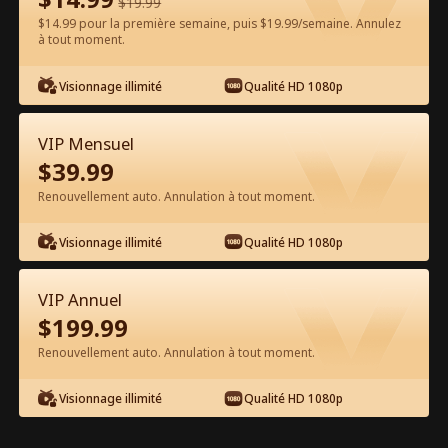
$
19.99
$14.99 pour la première semaine, puis $19.99/semaine. Annulez
à tout moment.
Regarder gratuitement sur l'App
Visionnage illimité
Qualité HD 1080p
VIP Mensuel
$
39.99
Renouvellement auto. Annulation à tout moment.
Visionnage illimité
Qualité HD 1080p
Épisode 43 - Comment apprivoiser le
meilleur ami de mon père Film
VIP Annuel
complet
$
199.99
1-50
51-71
Tous les épisodes
Renouvellement auto. Annulation à tout moment.
43
44
45
46
47
4
Visionnage illimité
Qualité HD 1080p