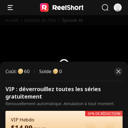
Accueil
/
Entichée du PDG
/
Épisode 43
Coût
:
60
Solde
:
0
VIP : déverrouillez toutes les séries
Ce sont des épisodes payants.
gratuitement
Débloquez pour regarder.
Renouvellement automatique. Annulation à tout moment.
26% DE RÉDUCTION
VIP Hebdo
60
Débloquer maintenant
$
14.99