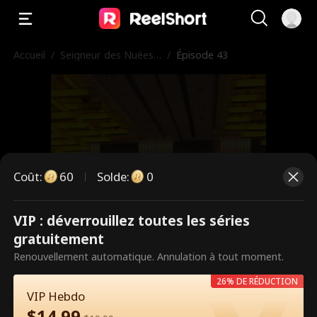
Accueil
/
Seigneur des Nuées
/
Épisode 43
et Guérisseur Légend
aire
Coût
:
60
Solde
:
0
VIP : déverrouillez toutes les séries
Ce sont des épisodes payants.
gratuitement
Débloquez pour regarder.
Renouvellement automatique. Annulation à tout moment.
26% DE RÉDUCTION
VIP Hebdo
60
Débloquer maintenant
$
14.99