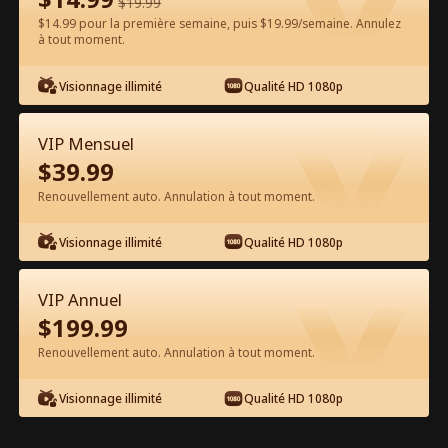
$
19.99
$14.99 pour la première semaine, puis $19.99/semaine. Annulez
à tout moment.
Regarder gratuitement sur l'App
Visionnage illimité
Qualité HD 1080p
VIP Mensuel
$
39.99
Renouvellement auto. Annulation à tout moment.
Visionnage illimité
Qualité HD 1080p
Épisode 43 - Seigneur des Nuées et
Guérisseur Légendaire Film complet
VIP Annuel
$
199.99
1-50
51-84
Tous les épisodes
Renouvellement auto. Annulation à tout moment.
43
44
45
46
47
4
Visionnage illimité
Qualité HD 1080p