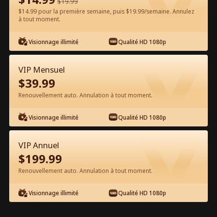
$
19.99
$14.99 pour la première semaine, puis $19.99/semaine. Annulez
Regarder gratuitement sur l'App
à tout moment.
Visionnage illimité
Qualité HD 1080p
VIP Mensuel
$
39.99
Renouvellement auto. Annulation à tout moment.
Épisode 44 - Destiné à l'Alpha Film
Visionnage illimité
Qualité HD 1080p
complet
VIP Annuel
1-50
51-70
Tous les épisodes
$
199.99
Renouvellement auto. Annulation à tout moment.
44
45
46
47
48
4
Visionnage illimité
Qualité HD 1080p