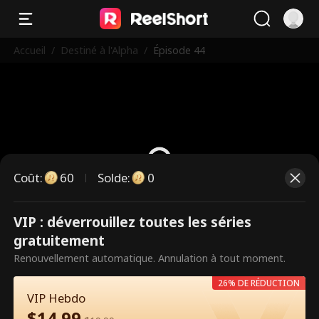
Accueil
/
Destiné à l'Alpha
/
Épisode 44
Coût
:
60
Solde
:
0
VIP : déverrouillez toutes les séries
Ce sont des épisodes payants.
gratuitement
Débloquez pour regarder.
Renouvellement automatique. Annulation à tout moment.
26% DE RÉDUCTION
VIP Hebdo
60
Débloquer maintenant
$
14.99