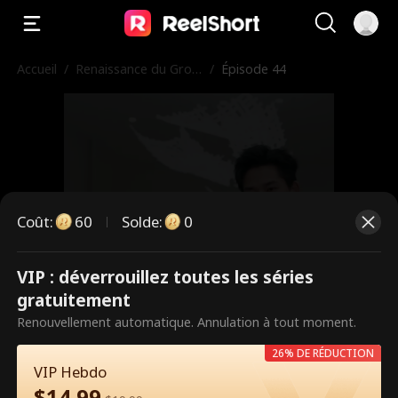
Accueil
/
Renaissance du Gros
/
Épisode 44
Bonnet Emprisonné
Coût
:
60
Solde
:
0
VIP : déverrouillez toutes les séries
Ce sont des épisodes payants.
gratuitement
Débloquez pour regarder.
Renouvellement automatique. Annulation à tout moment.
26% DE RÉDUCTION
VIP Hebdo
60
Débloquer maintenant
$
14.99