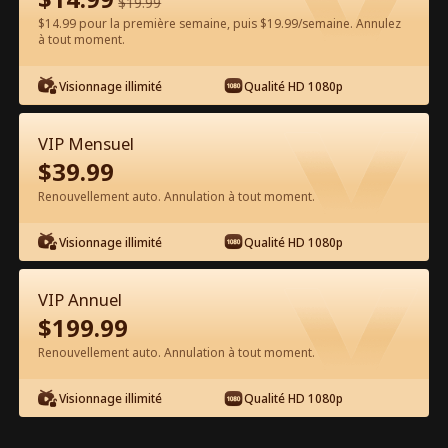
$
19.99
$14.99 pour la première semaine, puis $19.99/semaine. Annulez
à tout moment.
Regarder gratuitement sur l'App
Visionnage illimité
Qualité HD 1080p
VIP Mensuel
$
39.99
Renouvellement auto. Annulation à tout moment.
Visionnage illimité
Qualité HD 1080p
Épisode 44 - Renaissance du Gros
Bonnet Emprisonné Film complet
VIP Annuel
$
199.99
1-50
51-80
Tous les épisodes
Renouvellement auto. Annulation à tout moment.
44
45
46
47
48
4
Visionnage illimité
Qualité HD 1080p