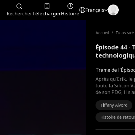
Français
Rechercher
Télécharger
Histoire
Accueil
/
Tu as viré
ogique
Épisode 44 - 
technologiqu
Trame de l'Épiso
Après qu'Erik, le
toute la Silicon Va
de son PDG, il s'a
Tiffany Alvord
Histoire de retou