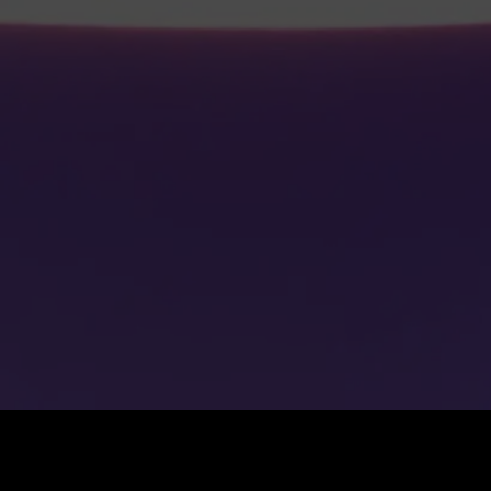
Coût
:
60
Solde
:
0