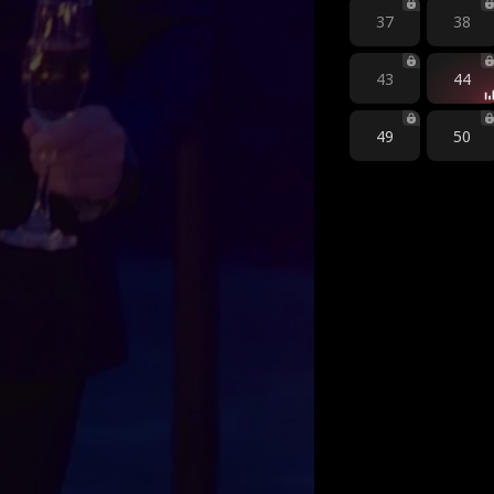
37
38
43
44
49
50