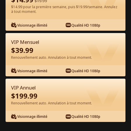
$
19.99
$14.99 pour la première semaine, puis $19.99/semaine. Annulez
Regarder gratuitement sur l'App
à tout moment.
Visionnage illimité
Qualité HD 1080p
VIP Mensuel
$
39.99
Renouvellement auto. Annulation à tout moment.
Épisode 45 - Destiné à Mon Vampire
Visionnage illimité
Qualité HD 1080p
Interdit Film complet
VIP Annuel
1-50
51-75
Tous les épisodes
$
199.99
Renouvellement auto. Annulation à tout moment.
45
46
47
48
49
5
Visionnage illimité
Qualité HD 1080p