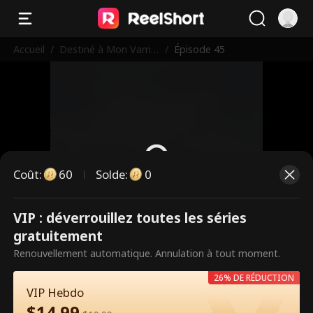
Accueil
/
Destiné à Mon Vampi
/
Épisode 45
re Interdit
Coût
:
60
Solde
:
0
VIP : déverrouillez toutes les séries
Ce sont des épisodes payants.
gratuitement
Débloquez pour regarder.
Renouvellement automatique. Annulation à tout moment.
26% DE RÉDUCTION
VIP Hebdo
60
Débloquer maintenant
$
14.99