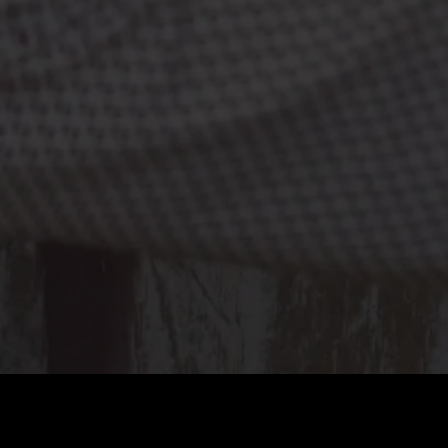
Coût
:
60
Solde
:
0