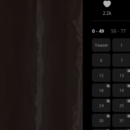
2.2k
0 - 49
50 - 77
Teaser
1
6
7
12
13
18
19
24
25
30
31