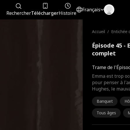
Français
Rechercher
Télécharger
Histoire
Accueil
/
Entichée
Épisode 45 -
complet
Trame de l'Épiso
Emma est trop oc
pour penser à l'
Hughes, le mauvai
Banquet
Hô
Tous âges
M