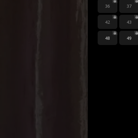
36
37
42
43
48
49