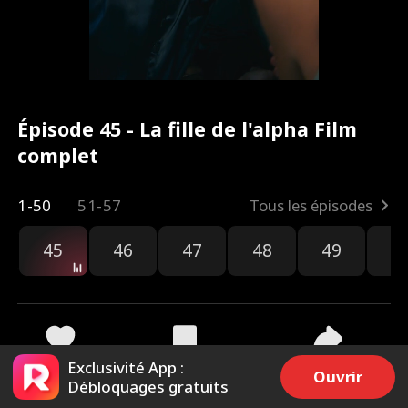
Épisode 45 - La fille de l'alpha Film
complet
1-50
51-57
Tous les épisodes
45
46
47
48
49
5
Exclusivité App :
1.8k
17k
Partager
Ouvrir
Débloquages gratuits