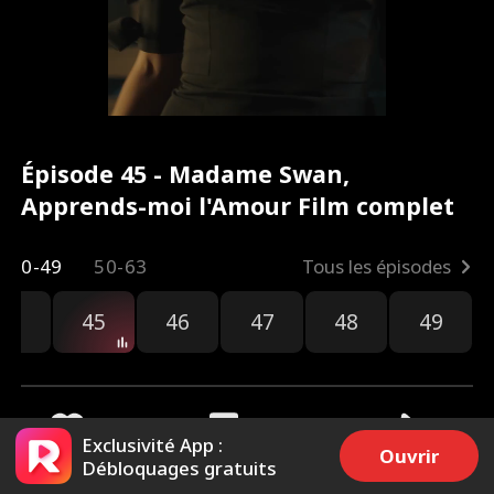
Épisode 45 - Madame Swan,
Apprends-moi l'Amour Film complet
0-49
50-63
Tous les épisodes
44
45
46
47
48
49
Exclusivité App :
Ouvrir
Débloquages gratuits
1.2k
11.1k
Partager