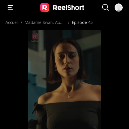
Accueil
/
Madame Swan, Appr
/
Épisode 45
ends-moi l'Amour