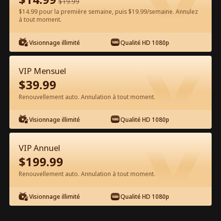
$
19.99
$14.99 pour la première semaine, puis $19.99/semaine. Annulez
à tout moment.
Regarder gratuitement sur l'App
Visionnage illimité
Qualité HD 1080p
VIP Mensuel
$
39.99
Renouvellement auto. Annulation à tout moment.
Visionnage illimité
Qualité HD 1080p
Épisode 45 - Mauvais mariage, marié
destiné Film complet
VIP Annuel
$
199.99
0-49
50-63
Tous les épisodes
Renouvellement auto. Annulation à tout moment.
44
45
46
47
48
49
Visionnage illimité
Qualité HD 1080p