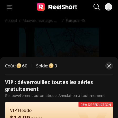
Accueil
/
Mauvais mariage, ma
/
Épisode 45
rié destiné
Coût
:
60
Solde
:
0
VIP : déverrouillez toutes les séries
Ce sont des épisodes payants.
gratuitement
Débloquez pour regarder.
Renouvellement automatique. Annulation à tout moment.
26% DE RÉDUCTION
VIP Hebdo
60
Débloquer maintenant
$
14.99