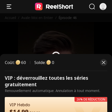
Accueil
/
Avale-Moi en Entier
/
Épisode 46
Coût
:
60
Solde
:
0
VIP : déverrouillez toutes les séries
Ce sont des épisodes payants.
gratuitement
Débloquez pour regarder.
Renouvellement automatique. Annulation à tout moment.
26% DE RÉDUCTION
VIP Hebdo
60
Débloquer maintenant
$
14.99