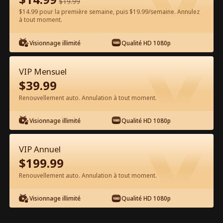
$
19.99
$14.99 pour la première semaine, puis $19.99/semaine. Annulez
à tout moment.
Regarder gratuitement sur l'App
Visionnage illimité
Qualité HD 1080p
VIP Mensuel
$
39.99
Renouvellement auto. Annulation à tout moment.
Visionnage illimité
Qualité HD 1080p
Épisode 46 - Enceinte du Père
Professeur de mon Ex Film complet
VIP Annuel
$
199.99
0-49
50-63
Tous les épisodes
Renouvellement auto. Annulation à tout moment.
44
45
46
47
48
49
Visionnage illimité
Qualité HD 1080p