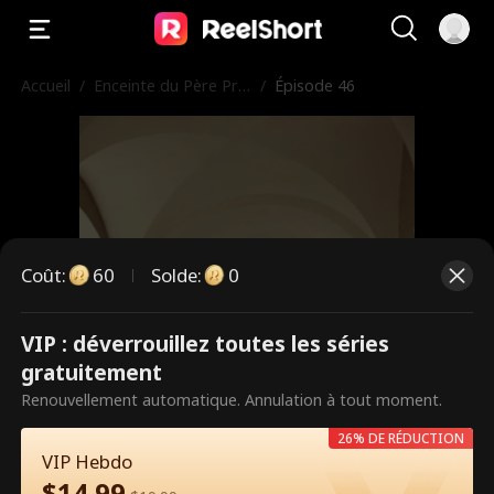
Accueil
/
Enceinte du Père Pro
/
Épisode 46
fesseur de mon Ex
Coût
:
60
Solde
:
0
VIP : déverrouillez toutes les séries
Ce sont des épisodes payants.
gratuitement
Débloquez pour regarder.
Renouvellement automatique. Annulation à tout moment.
26% DE RÉDUCTION
VIP Hebdo
60
Débloquer maintenant
$
14.99