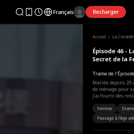
Recharger
Français
Accueil
/
La Cendrill
Secret de
nage
Épisode 46 - L
Secret de la
complet
Trame de l'Épisod
Mariée depuis 20 
de ménage pour su
j'ai fourni des r
Femme
Dram
Passage à l'âge ad