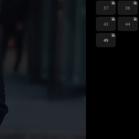
37
38
43
44
49