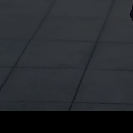
Coût
:
60
Solde
:
0