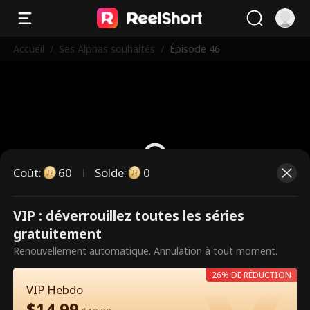
Accueil
/
Ses Alphas souhaités
/
Épisode 46
Coût
:
60
Solde
:
0
VIP : déverrouillez toutes les séries
Ce sont des épisodes payants.
gratuitement
Débloquez pour regarder.
Renouvellement automatique. Annulation à tout moment.
26% DE RÉDUCTION
VIP Hebdo
60
Débloquer maintenant
$
14.99