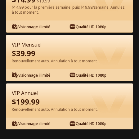
$
19.99
$14.99 pour la première semaine, puis $19.99/semaine. Annulez
Regarder gratuitement sur l'App
à tout moment.
Visionnage illimité
Qualité HD 1080p
VIP Mensuel
$
39.99
Renouvellement auto. Annulation à tout moment.
Épisode 46 - Ses Alphas souhaités
Visionnage illimité
Qualité HD 1080p
Film complet
VIP Annuel
1-50
51-56
Tous les épisodes
$
199.99
Renouvellement auto. Annulation à tout moment.
45
46
47
48
49
50
Visionnage illimité
Qualité HD 1080p