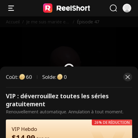
Accueil
/
Je me suis mariée en
/
Épisode 47
tant que mariée de r
emplacement
Coût
:
60
Solde
:
0
VIP : déverrouillez toutes les séries
Ce sont des épisodes payants.
gratuitement
Débloquez pour regarder.
Renouvellement automatique. Annulation à tout moment.
26% DE RÉDUCTION
VIP Hebdo
60
Débloquer maintenant
$
14.99