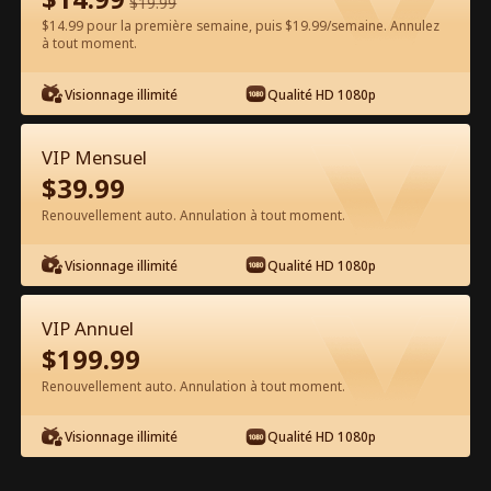
$
19.99
$14.99 pour la première semaine, puis $19.99/semaine. Annulez
Regarder gratuitement sur l'App
à tout moment.
Visionnage illimité
Qualité HD 1080p
VIP Mensuel
$
39.99
Renouvellement auto. Annulation à tout moment.
Épisode 47 - Je me suis mariée en
Visionnage illimité
Qualité HD 1080p
tant que mariée de remplacement
Film complet
VIP Annuel
1-50
51-66
Tous les épisodes
$
199.99
Renouvellement auto. Annulation à tout moment.
45
46
47
48
49
50
Visionnage illimité
Qualité HD 1080p