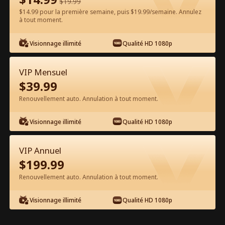
$
19.99
$14.99 pour la première semaine, puis $19.99/semaine. Annulez
Regarder gratuitement sur l'App
à tout moment.
Visionnage illimité
Qualité HD 1080p
VIP Mensuel
$
39.99
Renouvellement auto. Annulation à tout moment.
Épisode 48 - Dompter le Lion :
Visionnage illimité
Qualité HD 1080p
Milliardaire à Vélo Film complet
VIP Annuel
0-49
50-65
Tous les épisodes
$
199.99
Renouvellement auto. Annulation à tout moment.
44
45
46
47
48
49
Visionnage illimité
Qualité HD 1080p