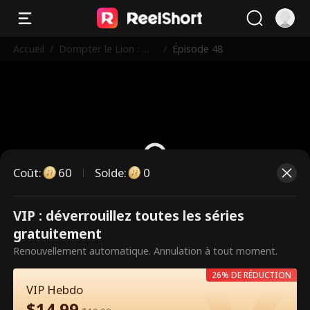
Accueil
/
Dompter le Lion : Mill
/
Épisode 48
iardaire à Vélo
Coût
:
60
Solde
:
0
VIP : déverrouillez toutes les séries
Ce sont des épisodes payants.
gratuitement
Débloquez pour regarder.
Renouvellement automatique. Annulation à tout moment.
26% DE RÉDUCTION
VIP Hebdo
60
Débloquer maintenant
$
14.99