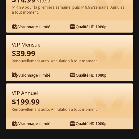
$
19.99
$14.99 pour la première semaine, puis $19.99/semaine. Annulez
Regarder gratuitement sur l'App
à tout moment.
Visionnage illimité
Qualité HD 1080p
VIP Mensuel
$
39.99
Renouvellement auto. Annulation à tout moment.
Épisode 48 - L'obsession secrète du
Visionnage illimité
Qualité HD 1080p
PDG milliardaire Film complet
VIP Annuel
0-49
50-68
Tous les épisodes
$
199.99
Renouvellement auto. Annulation à tout moment.
44
45
46
47
48
49
Visionnage illimité
Qualité HD 1080p