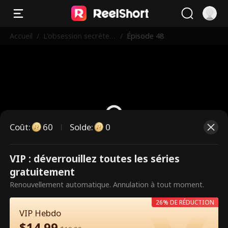
Accueil
/
L'obsession secrète d
/
Épisode 48
u PDG milliardaire
Coût
:
60
Solde
:
0
VIP : déverrouillez toutes les séries
Ce sont des épisodes payants.
gratuitement
Débloquez pour regarder.
Renouvellement automatique. Annulation à tout moment.
26% DE RÉDUCTION
VIP Hebdo
60
Débloquer maintenant
$
14.99