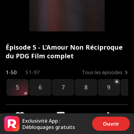
Épisode 5 - L'Amour Non Réciproque
du PDG Film complet
1-50
51-97
Tous les épisodes
5
6
7
8
9
1
Exclusivité App :
Ouvrir
Débloquages gratuits
2.7k
5k
Partager