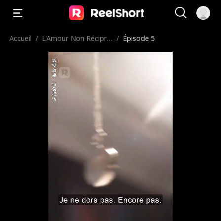
Accueil
/
L'Amour Non Récipro
/
Épisode 5
que du PDG