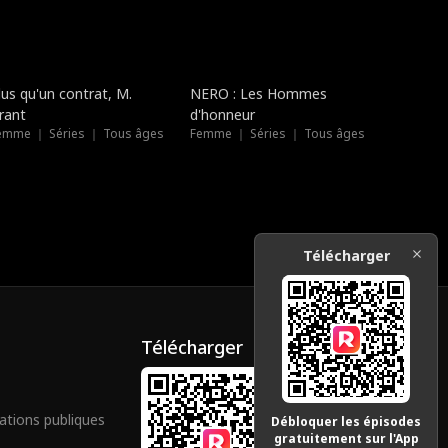
Nouveau
Doublé
lus qu'un contrat, M.
NERO : Les Hommes
rant
d'honneur
emme ｜ Séries ｜ Tous âges
Femme ｜ Séries ｜ Tous âges
Télécharger
Télécharger
ations publiques
Débloquer les épisodes
gratuitement sur l'App