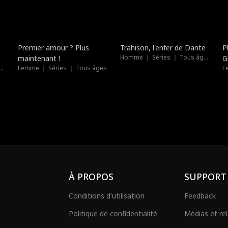
Nouveau
Doublé
Premier amour ? Plus
Trahison, l'enfer de Dante
P
Homme ｜ Séries ｜ Tous âges
maintenant !
G
｜ Séries ｜ Tous âges
Femme ｜ Séries ｜ Tous âges
F
À PROPOS
SUPPORT
Conditions d'utilisation
Feedback
Politique de confidentialité
Médias et rel