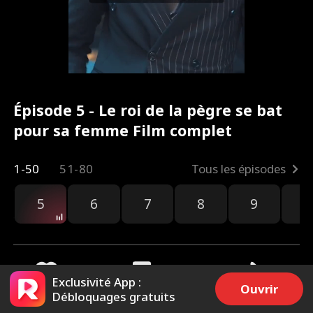
Épisode 5 - Le roi de la pègre se bat
pour sa femme Film complet
1-50
51-80
Tous les épisodes
5
6
7
8
9
1
Exclusivité App :
Ouvrir
Débloquages gratuits
1.6k
3.1k
Partager