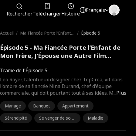
Français
Rechercher
Télécharger
Histoire
Accueil
/
Ma Fiancée Porte l’Enfant d
/
Épisode 5
e Mon Frère, J’Épouse une
Autre
Épisode 5 - Ma Fiancée Porte l’Enfant de
Mon Frère, J’Épouse une Autre Film
complet
Trame de l'Épisode 5
Léo Royer, talentueux designer chez TopCréa, vit dans
l'ombre de sa fiancée Nina Durand, chef d'équipe
commerciale, qui doit pourtant tout à ses idées. M
...
Plus
Mariage
Banquet
Appartement
Sérendipité
Se venger de son
Maladie
ex